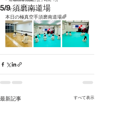
5/9 須磨南道場
☞イベントレポート
本日の極真空手須磨南道場🌈
すべて表示
最新記事