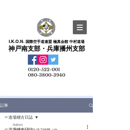
I.K.O.N.
国際空手道連盟 極真会館 中村道場
神戸南支部・兵庫播州支部
​
0120-522-001
080-3800-3940
メールでの無料体験予約はこちら
記事
☞道場稽古日誌
Admin
☞道場稽古日誌
2025年5月9日
読了時間: 1分