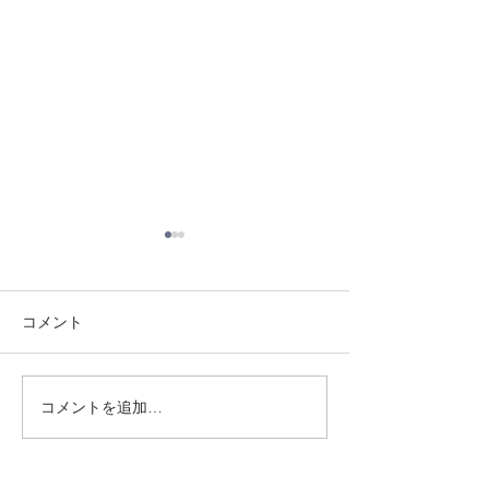
コメント
8/3 灘道場
8/6 西脇道場
コメントを追加…