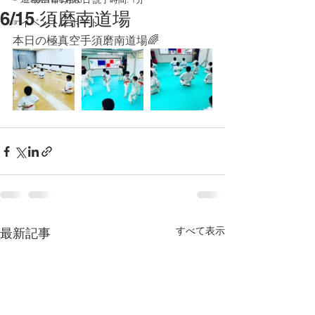
6/15 須磨南道場
☞イベントレポート
本日の極真空手須磨南道場🌈
すべて表示
最新記事