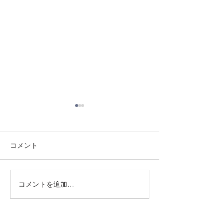
コメント
8/3 灘道場
8/6 西脇道場
コメントを追加…