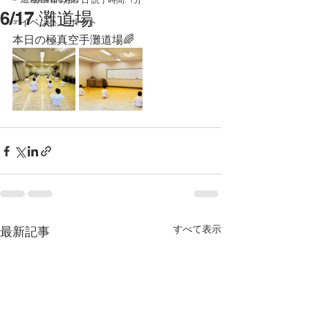
6/17 灘道場
☞イベントレポート
本日の極真空手灘道場🌈
すべて表示
最新記事