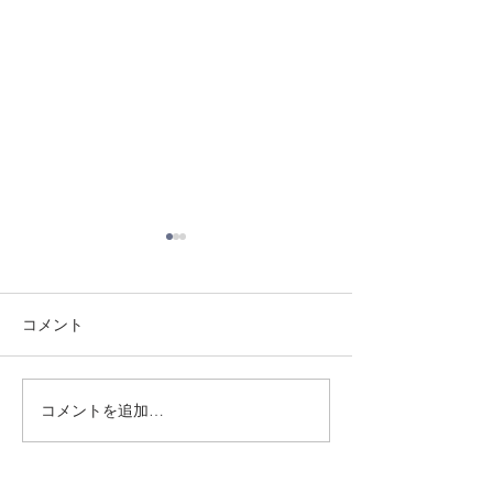
コメント
8/3 灘道場
8/1 須磨南道場
コメントを追加…