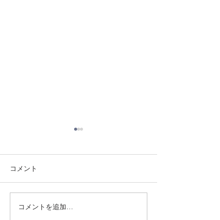
コメント
8/3 灘道場
8/1 須磨南道場
コメントを追加…