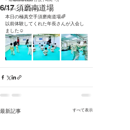
6/17 須磨南道場
☞イベントレポート
本日の極真空手須磨南道場🌈
以前体験してくれた年長さんが入会し
ました☺
すべて表示
最新記事