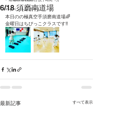
6/18 須磨南道場
☞イベントレポート
本日のの極真空手須磨南道場🌈
金曜日はちびっこクラスです‼️
すべて表示
最新記事