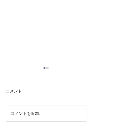
コメント
8/3 灘道場
8/6 西脇道場
コメントを追加…