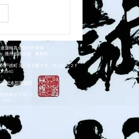
 灘道場
道連盟極真会館中村道場
部・播州姫路支部
事務局
034
磨区戸政町３丁目２番１号 井上ビル２Ｆ
0-3940
道場 総本部事務局
5
区松本６丁目2-2
-1073
スト