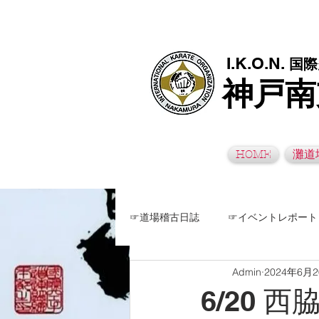
極真空手灘道場・須磨南道場・西脇道場は神戸市灘区、須磨区、兵
I.K.O.N.
国際
神戸南
HOME
灘道
☞道場稽古日誌
☞イベントレポート
Admin
2024年6月
6/20 西