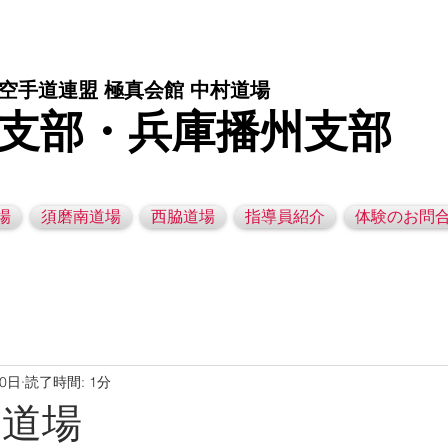
庫県西脇市の空手道場です。 空手｜子供空手教室｜灘区空手道場｜須磨区空手道場｜西脇市空手道場｜幼児空手運動教室
空手道連盟 極真会館 中村道場
支部・兵庫播州支部
場
須磨南道場
西脇道場
指導員紹介
体験のお問
20日
読了時間: 1分
脇道場