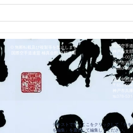
8/3
8/6 西脇道場
国際空手
© 無断転載及び複製等を禁止します
神戸南支
国際空手道連盟 極真会館 中村道場
〒654-0
神戸市須
℡080-380
IKO.中村
〒652-004
神戸市兵庫
​℡078-531
テキストです。ここをクリックして「テキ
を編集」を選択して編集してください。