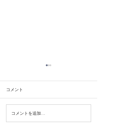
コメント
8/3 灘道場
8/6 西脇道場
コメントを追加…