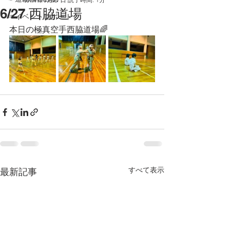
6/27 西脇道場
☞イベントレポート
本日の極真空手西脇道場🌈
すべて表示
最新記事