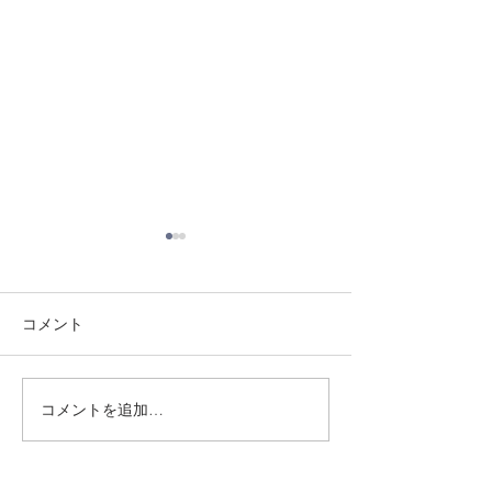
コメント
8/3 灘道場
8/1 須磨南道場
コメントを追加…