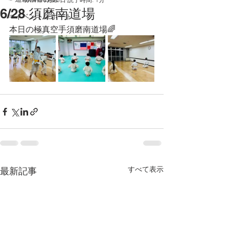
6/28 須磨南道場
☞イベントレポート
本日の極真空手須磨南道場🌈
すべて表示
最新記事