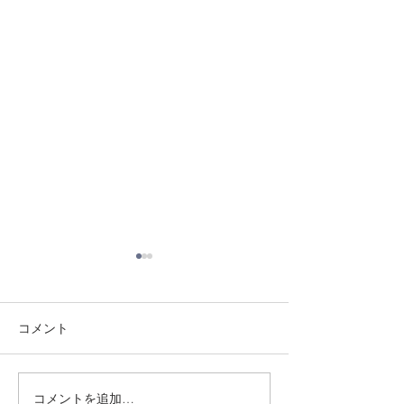
コメント
8/3 灘道場
8/1 須磨南道場
コメントを追加…