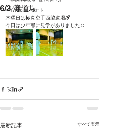
6/3 灘道場
☞イベントレポート
木曜日は極真空手西脇道場🌈
今日は少年部に見学がありました☺️
すべて表示
最新記事