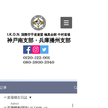
I.K.O.N.
国際空手道連盟 極真会館 中村道場
神戸南支部・兵庫播州支部
​
0120-522-001
080-3800-3940
メールでの無料体験予約はこちら
記事
☞道場稽古日誌
Admin
☞道場稽古日誌
2021年6月3日
読了時間: 1分