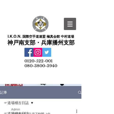
I.K.O.N.
国際空手道連盟 極真会館 中村道場
神戸南支部・兵庫播州支部
​
0120-522-001
080-3800-3940
メールでの無料体験予約はこちら
記事
☞道場稽古日誌
Admin
☞道場稽古日誌
2023年6月3日
読了時間: 1分