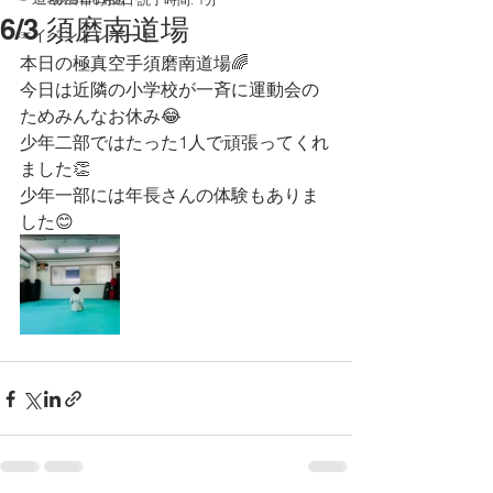
6/3 須磨南道場
☞イベントレポート
本日の極真空手須磨南道場🌈
今日は近隣の小学校が一斉に運動会の
ためみんなお休み😂
少年二部ではたった1人で頑張ってくれ
ました👏
少年一部には年長さんの体験もありま
した😊