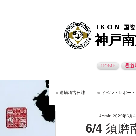
極真空手灘道場・須磨南道場・西脇道場は神戸市灘区、須磨区、兵
I.K.O.N.
国際
神戸南
HOME
灘道
☞道場稽古日誌
☞イベントレポート
Admin
2022年6月
6/4 須