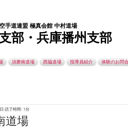
庫県西脇市の空手道場です。 空手｜子供空手教室｜灘区空手道場｜須磨区空手道場｜西脇市空手道場｜幼児空手運動教室
空手道連盟 極真会館 中村道場
支部・兵庫播州支部
場
須磨南道場
西脇道場
指導員紹介
体験のお問
4日
読了時間: 1分
磨南道場