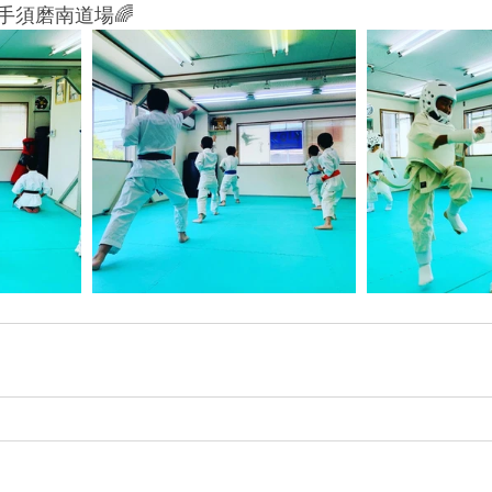
手須磨南道場🌈