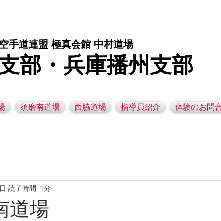
庫県西脇市の空手道場です。 空手｜子供空手教室｜灘区空手道場｜須磨区空手道場｜西脇市空手道場｜幼児空手運動教室
空手道連盟 極真会館 中村道場
支部・兵庫播州支部
場
須磨南道場
西脇道場
指導員紹介
体験のお問
9日
読了時間: 1分
磨南道場