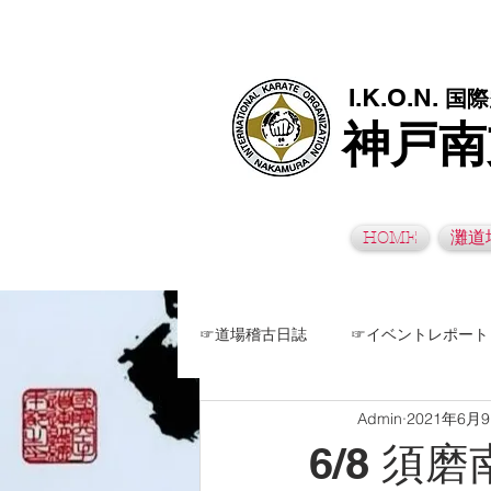
極真空手灘道場・須磨南道場・西脇道場は神戸市灘区、須磨区、兵
I.K.O.N.
国際
神戸南
HOME
灘道
☞道場稽古日誌
☞イベントレポート
Admin
2021年6月
6/8 須