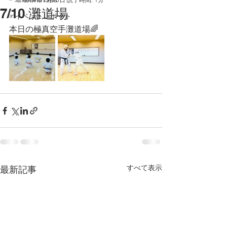
7/10 灘道場
☞イベントレポート
本日の極真空手灘道場🌈
すべて表示
最新記事