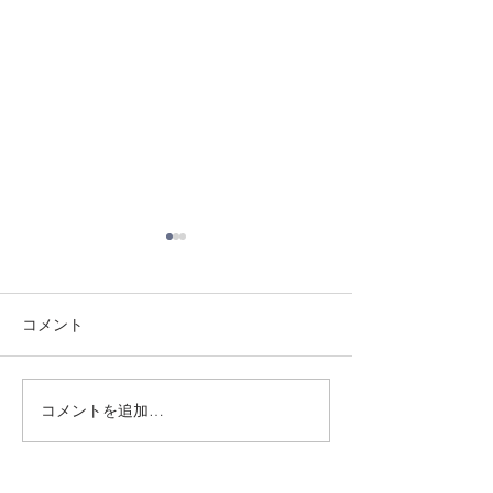
コメント
8/3 灘道場
8/6 西脇道場
コメントを追加…