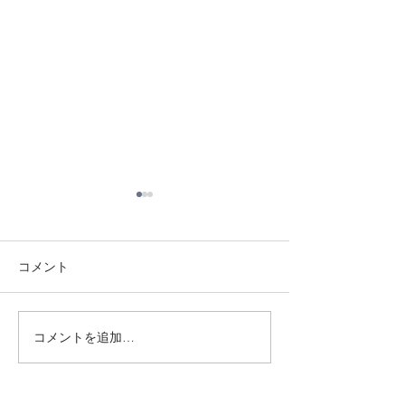
コメント
8/3 灘道場
8/6 西脇道場
コメントを追加…