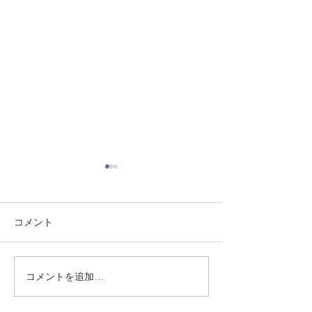
コメント
8/3 灘道場
8/1 須磨南道場
コメントを追加…