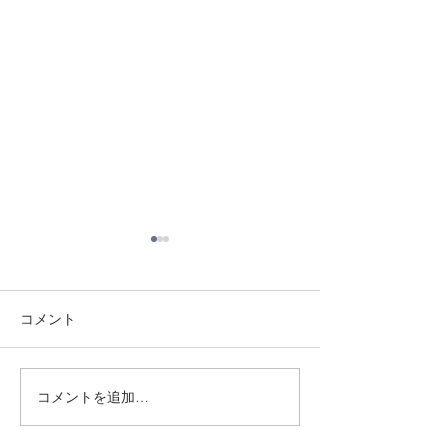
コメント
8/3 灘道場
8/6 西脇道場
コメントを追加…