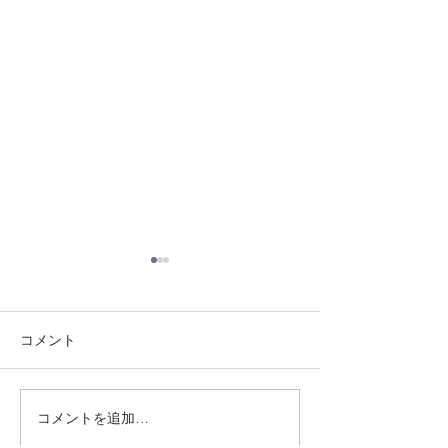
コメント
8/3 灘道場
8/6 西脇道場
コメントを追加…