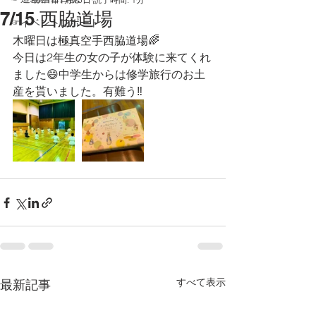
7/15 西脇道場
☞イベントレポート
木曜日は極真空手西脇道場🌈
今日は2年生の女の子が体験に来てくれ
ました😄中学生からは修学旅行のお土
産を貰いました。有難う‼️
すべて表示
最新記事