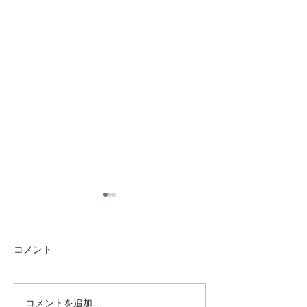
コメント
8/3 灘道場
8/6 西脇道場
コメントを追加…