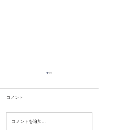
コメント
8/3 灘道場
8/1 須磨南道場
コメントを追加…