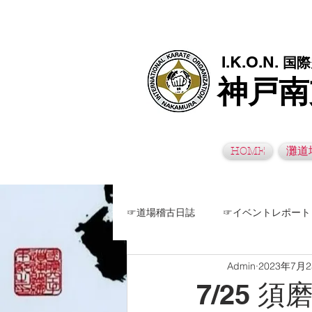
極真空手灘道場・須磨南道場・西脇道場は神戸市灘区、須磨区、兵
I.K.O.N.
国際
神戸南
HOME
灘道
☞道場稽古日誌
☞イベントレポート
Admin
2023年7月
7/25 