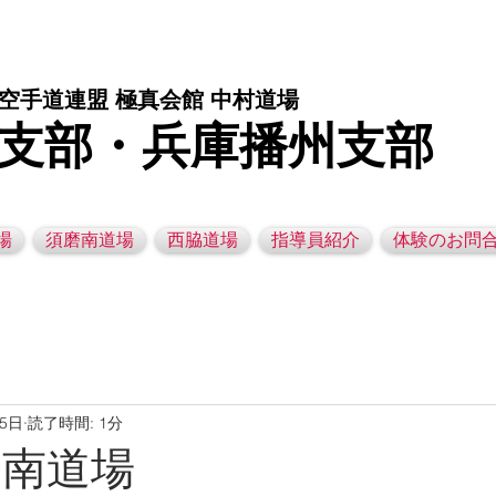
庫県西脇市の空手道場です。 空手｜子供空手教室｜灘区空手道場｜須磨区空手道場｜西脇市空手道場｜幼児空手運動教室
空手道連盟 極真会館 中村道場
支部・兵庫播州支部
場
須磨南道場
西脇道場
指導員紹介
体験のお問
25日
読了時間: 1分
須磨南道場