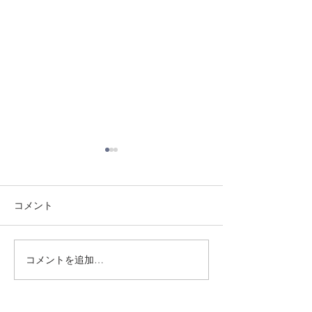
コメント
8/3 灘道場
8/6 西脇道場
コメントを追加…