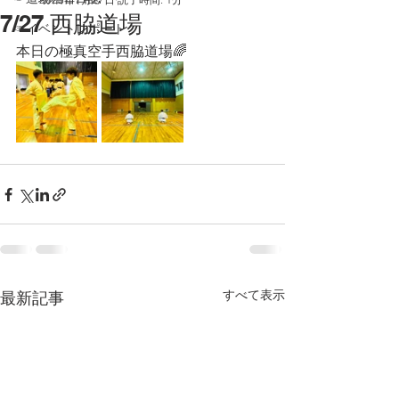
7/27 西脇道場
☞イベントレポート
本日の極真空手西脇道場🌈
すべて表示
最新記事