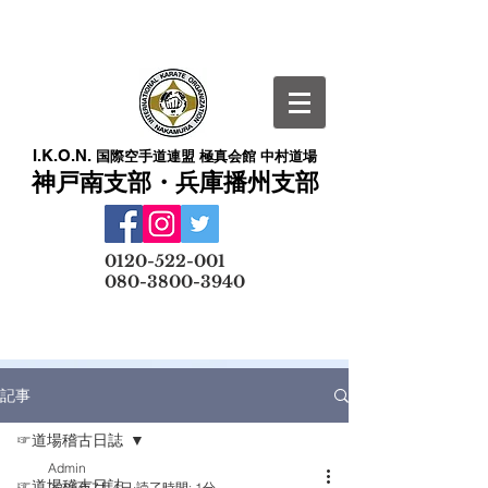
I.K.O.N.
国際空手道連盟 極真会館 中村道場
神戸南支部・兵庫播州支部
​
0120-522-001
080-3800-3940
メールでの無料体験予約はこちら
記事
☞道場稽古日誌
Admin
☞道場稽古日誌
2025年7月4日
読了時間: 1分