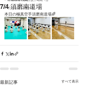
7/4 須磨南道場
☞イベントレポート
本日の極真空手須磨南道場🌈
すべて表示
最新記事