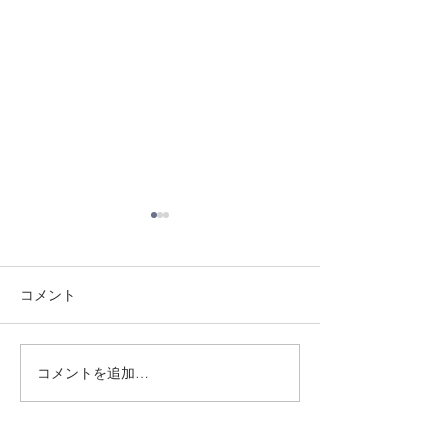
コメント
8/3 灘道場
8/6 西脇道場
コメントを追加…