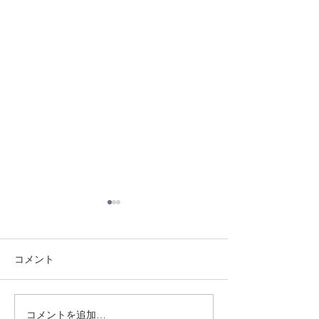
コメント
8/3 灘道場
8/6 西脇道場
コメントを追加…