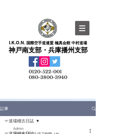
I.K.O.N.
国際空手道連盟 極真会館 中村道場
神戸南支部・兵庫播州支部
​
0120-522-001
080-3800-3940
メールでの無料体験予約はこちら
記事
☞道場稽古日誌
Admin
☞道場稽古日誌
2021年7月5日
読了時間: 1分