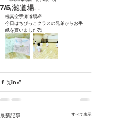
7/5 灘道場
☞イベントレポート
極真空手灘道場🌈
今日はちびっこクラスの兄弟からお手
紙を貰いました🥰
すべて表示
最新記事