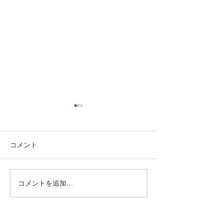
コメント
8/1 須磨南道場
7/31 須磨南道場
コメントを追加…