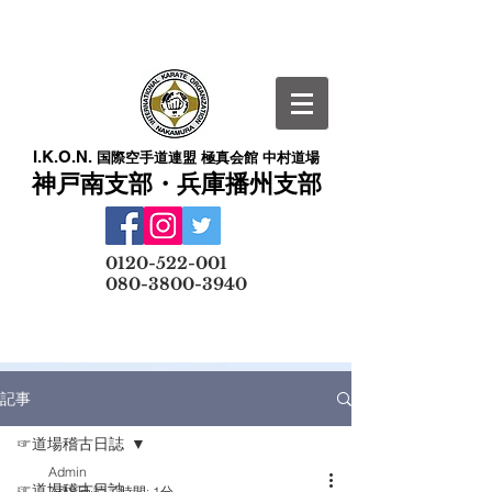
I.K.O.N.
国際空手道連盟 極真会館 中村道場
神戸南支部・兵庫播州支部
​
0120-522-001
080-3800-3940
メールでの無料体験予約はこちら
記事
☞道場稽古日誌
Admin
☞道場稽古日誌
7月8日
読了時間: 1分