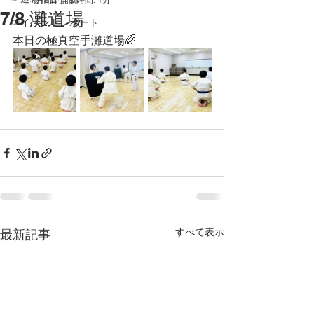
7/8 灘道場
☞イベントレポート
本日の極真空手灘道場🌈
すべて表示
最新記事