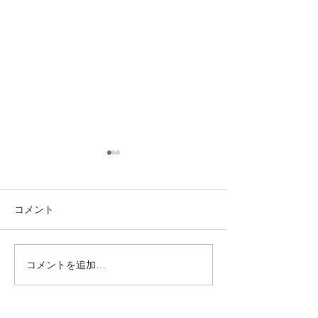
コメント
8/3 灘道場
8/1 須磨南道場
コメントを追加…