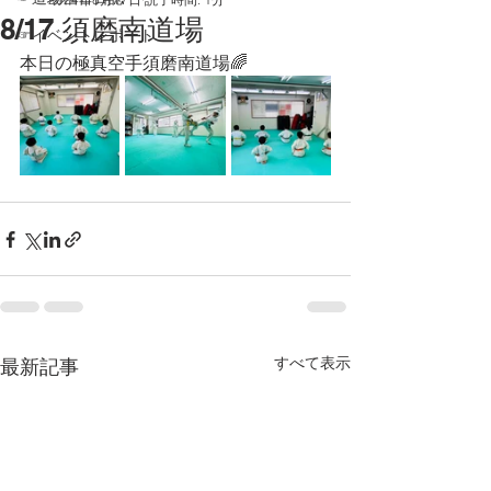
8/17 須磨南道場
☞イベントレポート
本日の極真空手須磨南道場🌈
すべて表示
最新記事