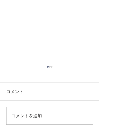
コメント
8/3 灘道場
8/6 西脇道場
コメントを追加…