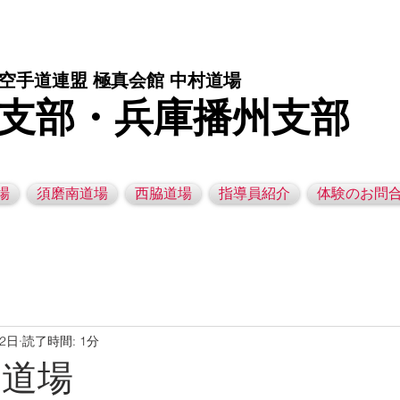
庫県西脇市の空手道場です。 空手｜子供空手教室｜灘区空手道場｜須磨区空手道場｜西脇市空手道場｜幼児空手運動教室
空手道連盟 極真会館 中村道場
支部・兵庫播州支部
場
須磨南道場
西脇道場
指導員紹介
体験のお問
22日
読了時間: 1分
脇道場