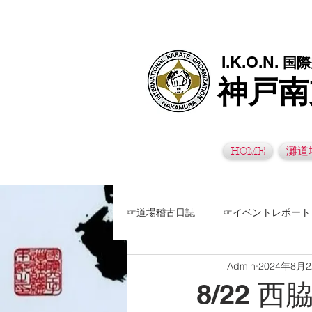
極真空手灘道場・須磨南道場・西脇道場は神戸市灘区、須磨区、兵
I.K.O.N.
国際
神戸南
HOME
灘道
☞道場稽古日誌
☞イベントレポート
Admin
2024年8月
8/22 西