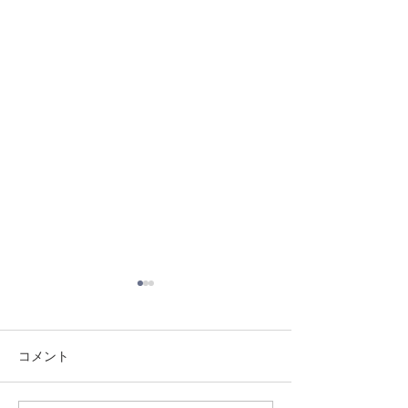
コメント
8/3 灘道場
8/6 西脇道場