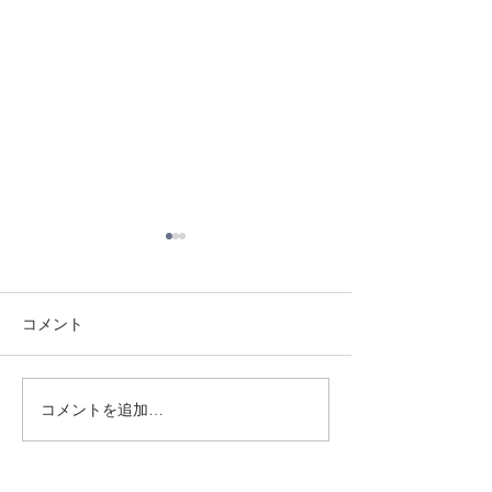
コメント
8/3 灘道場
8/6 西脇道場
コメントを追加…