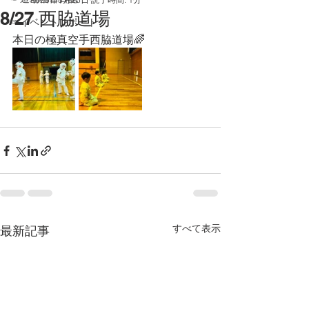
8/27 西脇道場
☞イベントレポート
本日の極真空手西脇道場🌈
すべて表示
最新記事