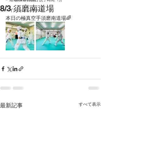
8/3 須磨南道場
☞イベントレポート
本日の極真空手須磨南道場🌈
すべて表示
最新記事