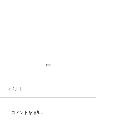
コメント
8/3 灘道場
8/1 須磨南道場
コメントを追加…