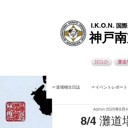
極真空手灘道場・須磨南道場・西脇道場は神戸市灘区、須磨区、兵
I.K.O.N.
国際
神戸南
HOME
灘道
☞道場稽古日誌
☞イベントレポート
Admin
2025年8月
8/4 灘道