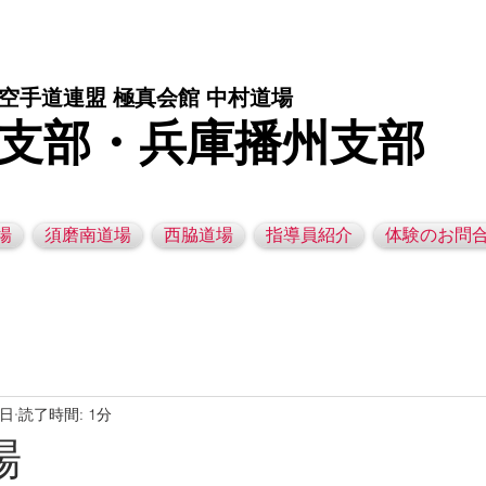
庫県西脇市の空手道場です。 空手｜子供空手教室｜灘区空手道場｜須磨区空手道場｜西脇市空手道場｜幼児空手運動教室
空手道連盟 極真会館 中村道場
支部・兵庫播州支部
場
須磨南道場
西脇道場
指導員紹介
体験のお問
4日
読了時間: 1分
場