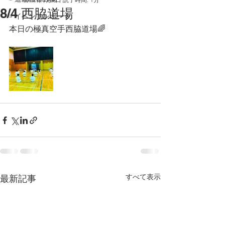
8/4 西脇道場
☞イベントレポート
本日の極真空手西脇道場🌈
すべて表示
最新記事