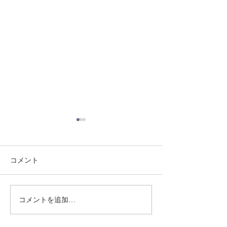
コメント
8/3 灘道場
8/1 須磨南道場
コメントを追加…