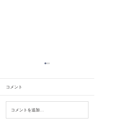
コメント
8/3 灘道場
8/6 西脇道場
コメントを追加…