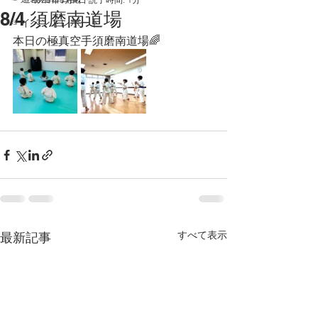
8/4 須磨南道場
☞イベントレポート
本日の極真空手須磨南道場🌈
すべて表示
最新記事