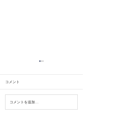
コメント
8/3 灘道場
8/6 西脇道場
コメントを追加…