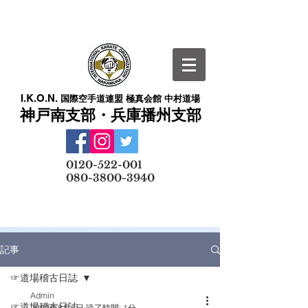
I.K.O.N.
国際空手道連盟 極真会館 中村道場
神戸南支部・兵庫播州支部
​
0120-522-001
080-3800-3940
メールでの無料体験予約はこちら
記事
☞道場稽古日誌
Admin
☞道場稽古日誌
2022年8月6日
読了時間: 1分