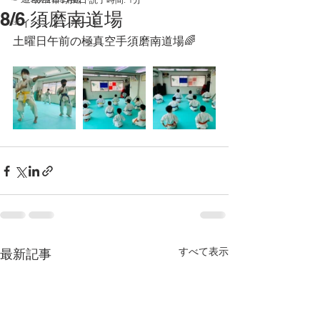
8/6 須磨南道場
☞イベントレポート
土曜日午前の極真空手須磨南道場🌈
すべて表示
最新記事