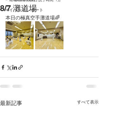
8/7 灘道場
☞イベントレポート
本日の極真空手灘道場🌈
すべて表示
最新記事