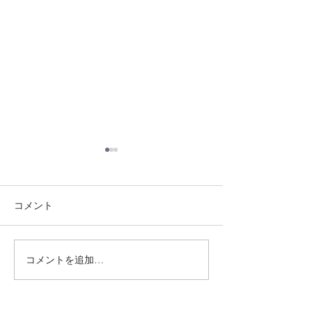
コメント
8/3 灘道場
8/6 西脇道場
コメントを追加…