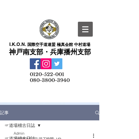
I.K.O.N.
国際空手道連盟 極真会館 中村道場
神戸南支部・兵庫播州支部
​
0120-522-001
080-3800-3940
メールでの無料体験予約はこちら
記事
☞道場稽古日誌
Admin
☞道場稽古日誌
2022年8月9日
読了時間: 1分