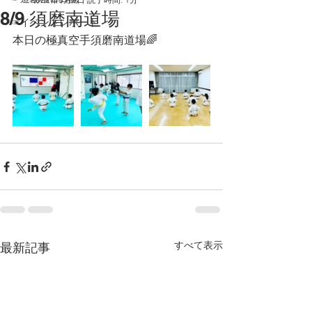
8/9 須磨南道場
☞イベントレポート
本日の極真空手須磨南道場🌈
すべて表示
最新記事