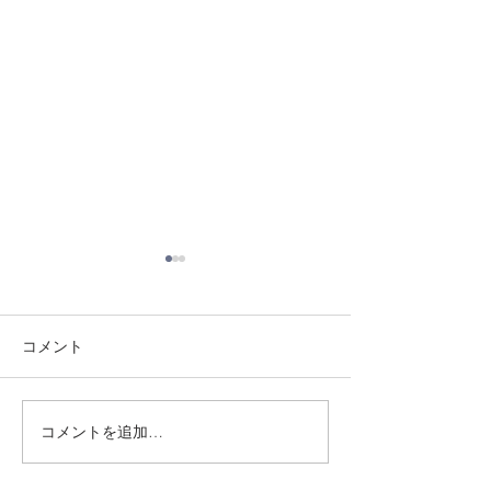
コメント
8/3 灘道場
8/6 西脇道場
コメントを追加…