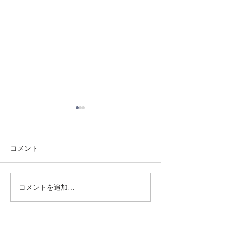
コメント
8/1 須磨南道場
7/31 須磨南道場
コメントを追加…