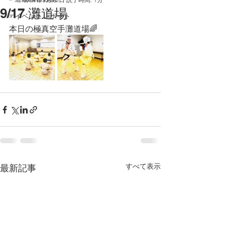
9/17 灘道場
☞イベントレポート
本日の極真空手灘道場🌈
すべて表示
最新記事