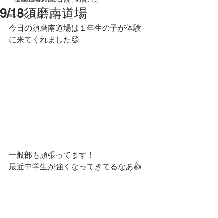
9/18須磨南道場
☞イベントレポート
今日の須磨南道場は１年生の子が体験
に来てくれました😉
一般部も頑張ってます！
最近中学生が強くなってきてるなあ👍