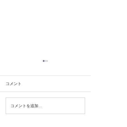
コメント
8/3 灘道場
8/6 西脇道場
コメントを追加…