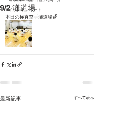
9/2 灘道場
☞イベントレポート
本日の極真空手灘道場🌈
すべて表示
最新記事