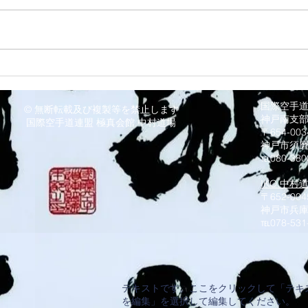
8/1 須磨南道場
7/3
国際空手
© 無断転載及び複製等を禁止します
神戸南支
国際空手道連盟 極真会館 中村道場
〒654-0
神戸市須
℡080-380
IKO.中村
〒652-004
神戸市兵庫
​℡078-531
テキストです。ここをクリックして「テキ
を編集」を選択して編集してください。