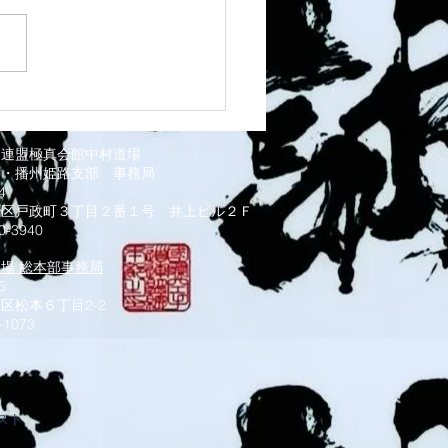
1 須磨南道場
道連盟極真会館中村道場
部・播州姫路支部
事務局
034
磨区戸政町３丁目２番１号 井上ビル２Ｆ
0-3940
道場 総本部事務局
5
区松本６丁目2-2
-1073
スト