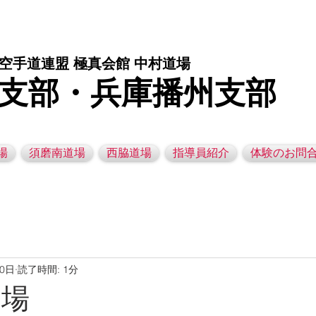
庫県西脇市の空手道場です。 空手｜子供空手教室｜灘区空手道場｜須磨区空手道場｜西脇市空手道場｜幼児空手運動教室
空手道連盟 極真会館 中村道場
支部・兵庫播州支部
場
須磨南道場
西脇道場
指導員紹介
体験のお問
20日
読了時間: 1分
道場