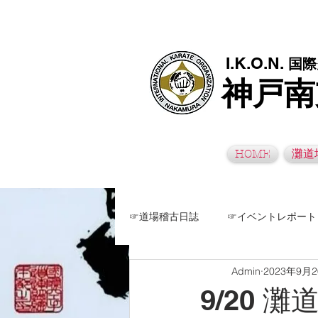
極真空手灘道場・須磨南道場・西脇道場は神戸市灘区、須磨区、兵
I.K.O.N.
国際
神戸南
HOME
灘道
☞道場稽古日誌
☞イベントレポート
Admin
2023年9月
9/20 灘