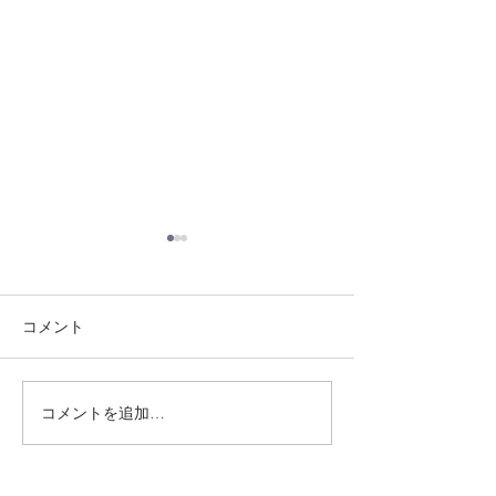
コメント
8/3 灘道場
8/6 西脇道場
コメントを追加…