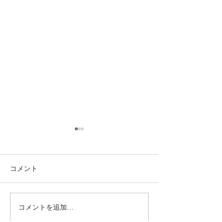
コメント
8/3 灘道場
8/6 西脇道場
コメントを追加…