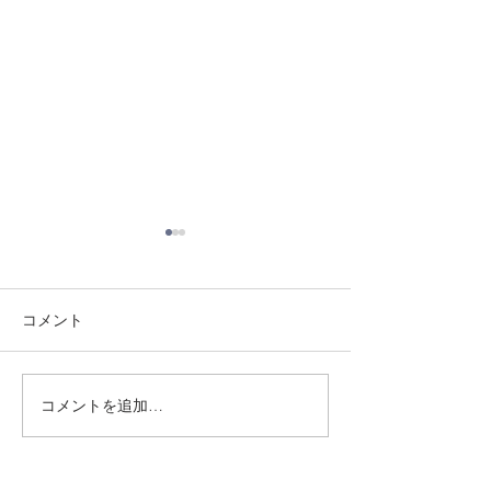
コメント
8/3 灘道場
8/1 須磨南道場
コメントを追加…