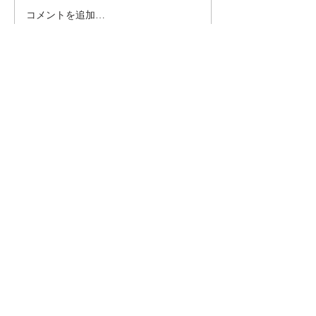
コメントを追加…
シェア
© 無断転載及び複製等を禁止します
国際空手道連盟 極真会館 中村道場
国際空手道連盟極真会館中村道場
神戸南支部・播州姫路支部
事務局
〒654-0034
神戸市須磨区戸政町３丁目２番１号 井上ビル
２Ｆ℡080-3800-3940
IKO.中村道場 総本部事務局
〒652-0045
神戸市兵庫区松本６丁目2-2