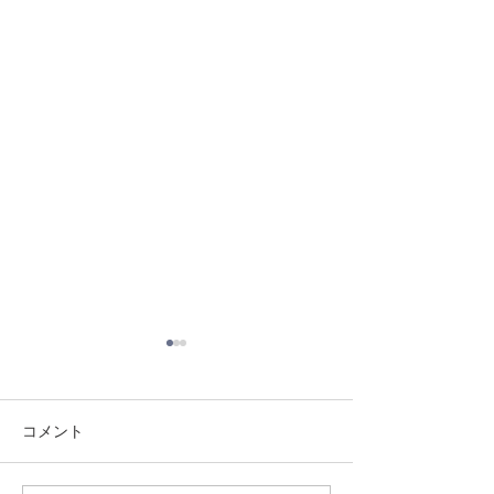
コメント
8/3 灘道場
8/6 西脇道場