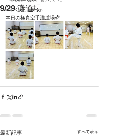
9/29 灘道場
☞イベントレポート
本日の極真空手灘道場🌈
すべて表示
最新記事