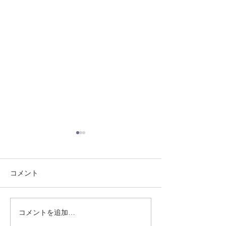
コメント
8/3 灘道場
8/6 西脇道場
コメントを追加…