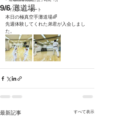
9/6 灘道場
☞イベントレポート
本日の極真空手灘道場🌈
先週体験してくれた弟君が入会しまし
た。
すべて表示
最新記事