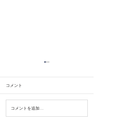
コメント
8/1 須磨南道場
7/31 須磨南道場
コメントを追加…