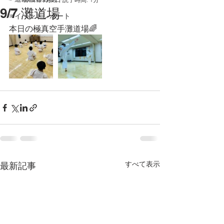
9/7 灘道場
☞イベントレポート
本日の極真空手灘道場🌈
すべて表示
最新記事