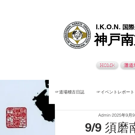
極真空手灘道場・須磨南道場・西脇道場は神戸市灘区、須磨区、兵
I.K.O.N.
国際
神戸南
HOME
灘道
☞道場稽古日誌
☞イベントレポート
Admin
2025年9月
9/9 須