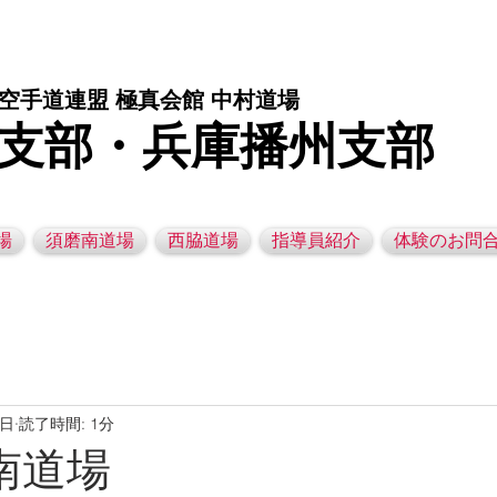
庫県西脇市の空手道場です。 空手｜子供空手教室｜灘区空手道場｜須磨区空手道場｜西脇市空手道場｜幼児空手運動教室
空手道連盟 極真会館 中村道場
支部・兵庫播州支部
場
須磨南道場
西脇道場
指導員紹介
体験のお問
9日
読了時間: 1分
磨南道場